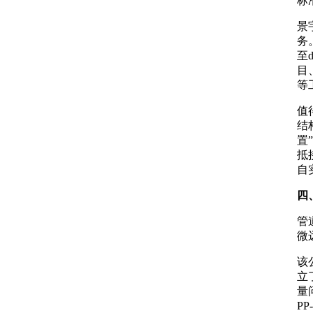
标
景
务
至
目
等
值
结
置
抵
自
四
管
微
该
立
量
P