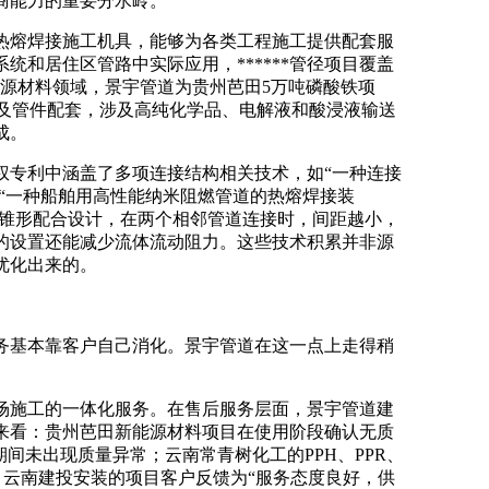
商能力的重要分水岭。
热熔焊接施工机具，能够为各类工程施工提供配套服
和居住区管路中实际应用，******管径项目覆盖
新能源材料领域，景宇管道为贵州芭田5万吨磷酸铁项
道及管件配套，涉及高纯化学品、电解液和酸浸液输送
成。
权专利中涵盖了多项连接结构相关技术，如
“一种连接
”“一种船舶用高性能纳米阻燃管道的热熔焊接装
的锥形配合设计，在两个相邻管道连接时，间距越小，
的设置还能减少流体流动阻力
。这些技术积累并非源
优化出来的。
务基本靠客户自己消化。景宇管道在这一点上走得稍
场施工的一体化服务。在售后服务层面，景宇管道建
来看：贵州芭田新能源材料项目在使用阶段确认无质
期间未出现质量异常；云南常青树化工的PPH、PPR、
题；云南建投安装的项目客户反馈为“服务态度良好，供