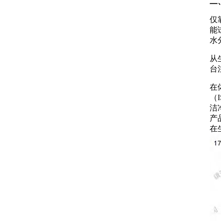
二
仅
能
水
从
台
在
（
洁
产
在