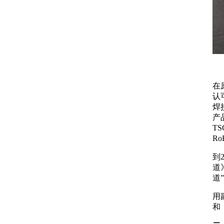
在
认
焊
产
T
R
到
道
道
用
和