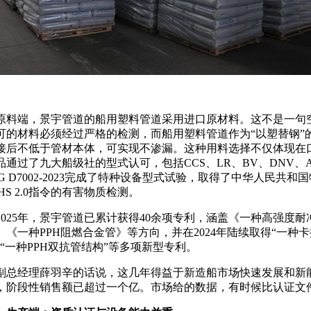
原料端，景宇管道的船用塑料管道采用进口原材料。这不是一句
可的材料必须经过严格的检测，而船用塑料管道作为“以塑替钢”
接后不低于管材本体，可实现不渗漏
。这种用料选择不仅体现在
品通过了九大船级社的型式认可，包括CCS、LR、BV、DNV、AB
SG D7002-2023完成了特种设备型式试验，取得了中华人民
oHS 2.0指令的有害物质检测。
2025年，景宇管道已累计获得40余项专利，涵盖《一种高强度
》《一种PPH阻燃合金管》等方向，并在2024年陆续取得“一种
”“一种PPH双抗管结构”等多项新型专利
。
副总经理薛羽辛的话说，这几年得益于新造船市场快速发展和新
，阶段性销售额已超过一个亿
。市场给的数据，有时候比认证文