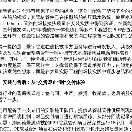
准图集走。这时候，能不能做非标手工作制作，就成了区分供应
宇管道在这个环节积累了可查的经验。该公司配备了型号齐全的
。在船舶领域，其管材管件已在多型船舶的压载水系统、舱底水系统
dn1100mm，管路的焊接接头质量在安装实践中得到验证。在
、贵州雅友30万吨/年磷酸铁一体化项目等多个工程提供PPH管
工艺环节，这些项目的管路连接和安装均由焊接技术团队支持完
得一提的是，景宇管道在连接技术方面持续进行研发投入。其授
构及改性钛合金塑料管”“一种可调节式承接结构及电熔塑料管件
”等。其中，“一种卡接式高分子管道结构”通过自封管和辅助管
接力度越高，保证密封性；支撑管确保了管道承受压力，内倾角
实验室凭空想象，而是在大量实际工程的焊接实践中逐步总结和
、安装与售后：从
“交货即止”到“交付体验”
道行业的普遍模式是：签合同、生产、发货、收尾款，之后的服
远了一步。
公司配备了一支专门的安装施工队伍，提供从管材管件供应到现
了客户回访机制，对已交付项目进行后续跟踪。从部分回访记录
问题；湖南德景源科技的
PPH管及管件项目已完整运行16个月，
P-RCT、PE管及配件项目在供货和使用过程中也未反馈质量问