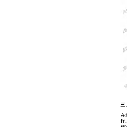
三
在
样