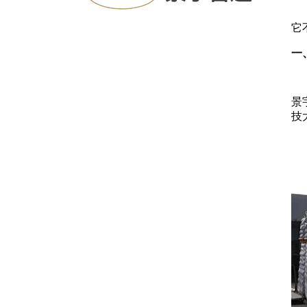
邮箱：jingyugd@126.com
它
手机：13852993328
一
电话：0511-88452881
地址：江苏镇江扬中市经济开发区新星工业园
景
技