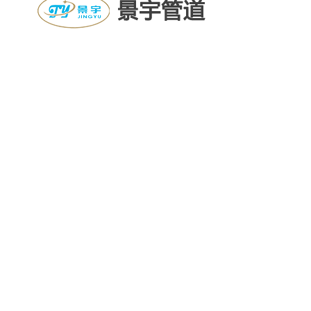
邮箱：jingyugd@126.com
手机：13852993328
电话：0511-88452881
地址：江苏镇江扬中市经济开发区新星工业园